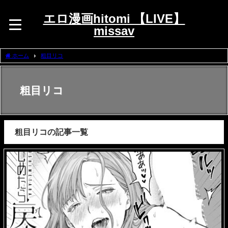
エロ漫画hitomi 【LIVE】
missav
ホーム
粗目リコ
粗目リコ
粗目リコの記事一覧