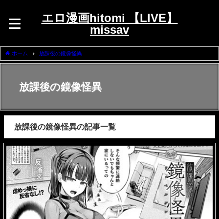
エロ漫画hitomi 【LIVE】
missav
ホーム
放課後の鏡像怪異
放課後の鏡像怪異
放課後の鏡像怪異の記事一覧