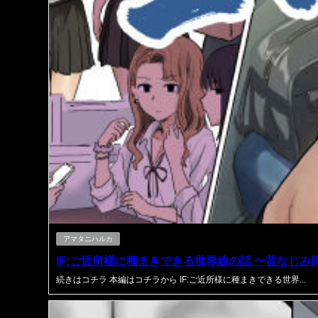
アマタニハルカ
IF:ご近所様に種まきできる世界線の話 〜昔なじみ
続きはコチラ 本編はコチラから IF:ご近所様に種まきできる世界...